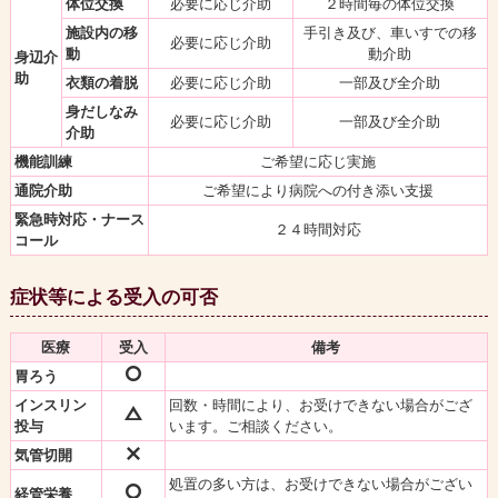
体位交換
必要に応じ介助
２時間毎の体位交換
施設内の移
手引き及び、車いすでの移
必要に応じ介助
動
動介助
身辺介
助
衣類の着脱
必要に応じ介助
一部及び全介助
身だしなみ
必要に応じ介助
一部及び全介助
介助
機能訓練
ご希望に応じ実施
通院介助
ご希望により病院への付き添い支援
緊急時対応・ナース
２４時間対応
コール
症状等による受入の可否
医療
受入
備考
胃ろう
インスリン
回数・時間により、お受けできない場合がござ
投与
います。ご相談ください。
気管切開
処置の多い方は、お受けできない場合がござい
経管栄養