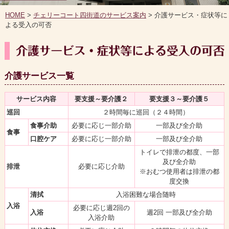
HOME
>
チェリーコート四街道のサービス案内
> 介護サービス・症状等に
よる受入の可否
介護サービス一覧
サービス内容
要支援～要介護２
要支援３～要介護５
巡回
２時間毎に巡回（２４時間）
食事介助
必要に応じ一部介助
一部及び全介助
食事
口腔ケア
必要に応じ一部介助
一部及び全介助
トイレで排泄の都度、一部
及び全介助
排泄
必要に応じ介助
※おむつ使用者は排泄の都
度交換
清拭
入浴困難な場合随時
入浴
必要に応じ週2回の
入浴
週2回 一部及び全介助
入浴介助