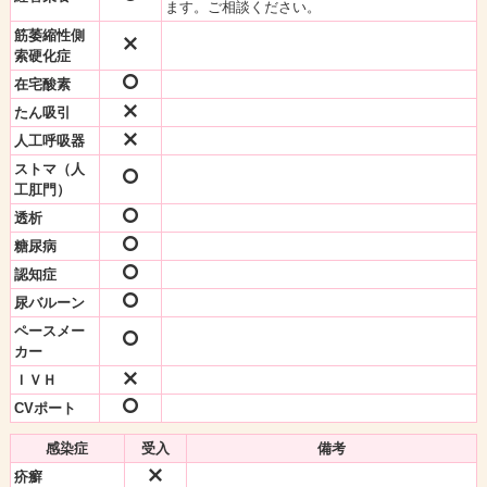
ます。ご相談ください。
筋萎縮性側
索硬化症
在宅酸素
たん吸引
人工呼吸器
ストマ（人
工肛門）
透析
糖尿病
認知症
尿バルーン
ペースメー
カー
ＩＶＨ
CVポート
感染症
受入
備考
疥癬