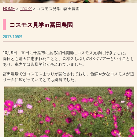
HOME
>
ブログ
> コスモス見学in冨田農園
コスモス見学in冨田農園
2017/10/09
10月9日、10日に千葉市にある富田農園にコスモス見学に行きました。
両日とも晴天に恵まれたことと、皆様久しぶりの外出ツアーということも
あり、車内では皆様笑顔があふれていました。
冨田農場ではコスモスまつりが開催されており、色鮮やかなコスモスが辺
り一面に広がっていてとても綺麗でした。