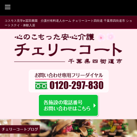
コスモス見学in冨田農園 介護付有料老人ホーム チェリーコート四街道 千葉県四街道市 ショ
ートステイ・体験入居