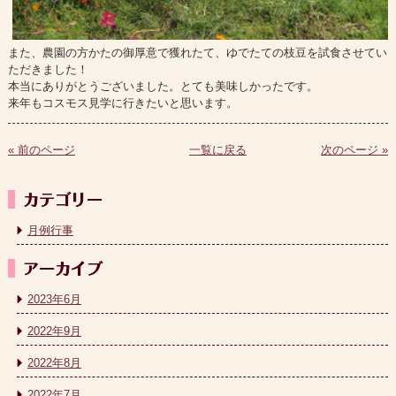
また、農園の方かたの御厚意で獲れたて、ゆでたての枝豆を試食させてい
ただきました！
本当にありがとうございました。とても美味しかったです。
来年もコスモス見学に行きたいと思います。
« 前のページ
一覧に戻る
次のページ »
月例行事
2023年6月
2022年9月
2022年8月
2022年7月